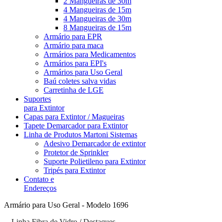
2 Mangueiras de 30m
4 Mangueiras de 15m
4 Mangueiras de 30m
8 Mangueiras de 15m
Armário para EPR
Armário para maca
Armários para Medicamentos
Armários para EPI's
Armários para Uso Geral
Baú coletes salva vidas
Carretinha de LGE
Suportes
para Extintor
Capas para Extintor / Magueiras
Tapete Demarcador para Extintor
Linha de Produtos Martoni Sistemas
Adesivo Demarcador de extintor
Protetor de Sprinkler
Suporte Polietileno para Extintor
Tripés para Extintor
Contato e
Endereços
Armário para Uso Geral - Modelo 1696
Linha Fibra de Vidro
/
Destaques