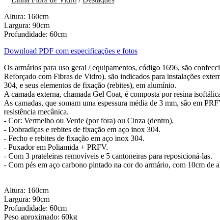
Altura: 160cm
Largura: 90cm
Profundidade: 60cm
Download PDF com especificações e fotos
Os armários para uso geral / equipamentos, código 1696, são confec
Reforçado com Fibras de Vidro). são indicados para instalações exter
304, e seus elementos de fixação (rebites), em alumínio.
A camada externa, chamada Gel Coat, é composta por resina isoftálic
As camadas, que somam uma espessura média de 3 mm, são em PRFV – Pl
resistência mecânica.
- Cor: Vermelho ou Verde (por fora) ou Cinza (dentro).
- Dobradiças e rebites de fixação em aço inox 304.
- Fecho e rebites de fixação em aço inox 304.
- Puxador em Poliamida + PRFV.
- Com 3 prateleiras removíveis e 5 cantoneiras para reposicioná-las.
- Com pés em aço carbono pintado na cor do armário, com 10cm de al
Altura: 160cm
Largura: 90cm
Profundidade: 60cm
Peso aproximado: 60kg