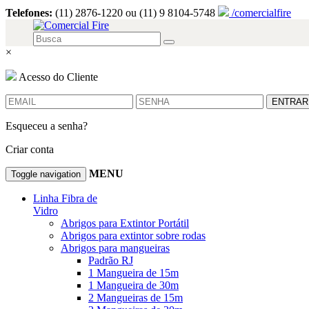
Telefones:
(11) 2876-1220 ou (11) 9 8104-5748
/comercialfire
×
Acesso do Cliente
ENTRAR
Esqueceu a senha?
Criar conta
MENU
Toggle navigation
Linha Fibra de
Vidro
Abrigos para Extintor Portátil
Abrigos para extintor sobre rodas
Abrigos para mangueiras
Padrão RJ
1 Mangueira de 15m
1 Mangueira de 30m
2 Mangueiras de 15m