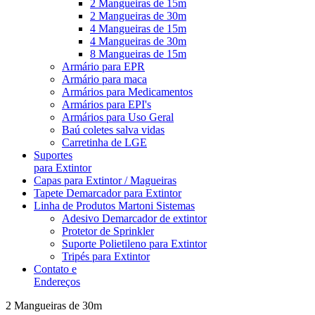
2 Mangueiras de 15m
2 Mangueiras de 30m
4 Mangueiras de 15m
4 Mangueiras de 30m
8 Mangueiras de 15m
Armário para EPR
Armário para maca
Armários para Medicamentos
Armários para EPI's
Armários para Uso Geral
Baú coletes salva vidas
Carretinha de LGE
Suportes
para Extintor
Capas para Extintor / Magueiras
Tapete Demarcador para Extintor
Linha de Produtos Martoni Sistemas
Adesivo Demarcador de extintor
Protetor de Sprinkler
Suporte Polietileno para Extintor
Tripés para Extintor
Contato e
Endereços
2 Mangueiras de 30m